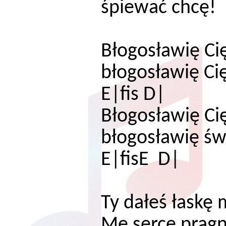
śpiewać chcę!
Błogosławię Ci
błogosła
E|fis D|
Błogosławię Ci
błogosławię ś
E|fisE D|
Ty dałeś łaskę 
Me serce pragn