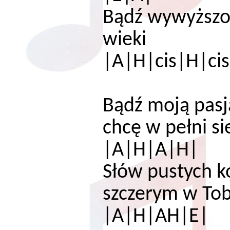
Bądź wywyższo
w
|A|H|cis|H|ci
Bądź moją pas
chcę w pełni 
|A|H|A|H|
Słów pustych ko
szczerym w 
|A|H|AH|E|