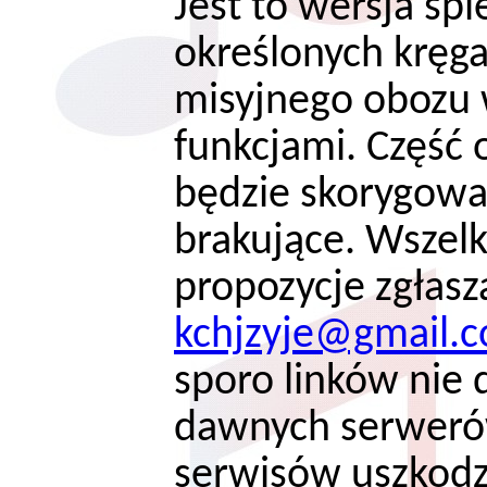
Jest to wersja śp
określonych kręga
misyjnego obozu
funkcjami. Część
będzie skorygowa
brakujące. Wszelk
propozycje zgłasz
kchjzyje@gmail.
sporo linków nie d
dawnych serwerów
serwisów uszkodził