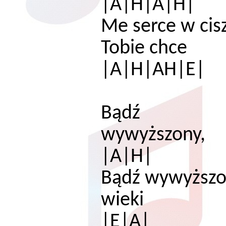
|A|H|A|H|
Me serce w cis
Tobie
|A|H|AH|E|
Bądź
wy
|A|H|
Bądź wywyższon
w
|E|A|