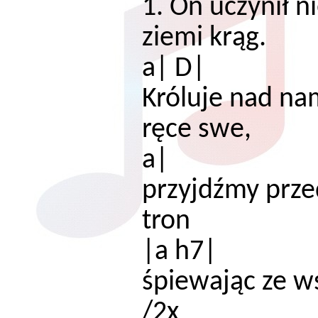
1. On uczynił n
ziemi k
a| D|
Króluje nad na
ręce s
a|
przyjdźmy prze
t
|a h7|
śpiewając ze ws
/