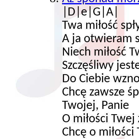
|D|e|G|A|
Twa miłość spł
A ja otwieram 
Niech miłość T
Szczęśliwy jes
Do Ciebie wzno
Chcę zawsze śp
Twojej, Panie
O miłości Twej
Chcę o miłości