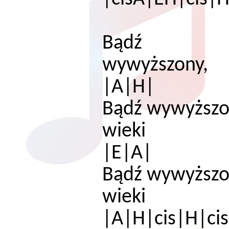
Bądź
wy
|A|H|
Bądź wywyższon
w
|E|A|
Bądź wywyższo
w
|A|H|cis|H|ci