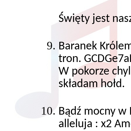
Święty jest 
Baranek Królem 
tron. GCDGe7
W pokorze chylę
składam hołd.
Bądź mocny w P
alleluja : x2 