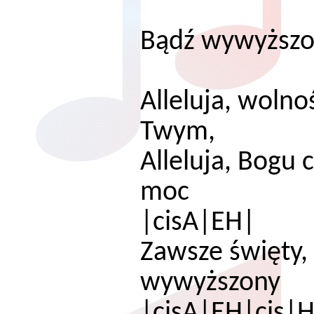
Bądź wywyższon
Alleluja, wolno
Twym
Alleluja, Bogu 
m
|cisA|EH|
Zawsze święty,
wywy
|cisA|EH|cis|