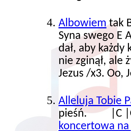
Albowiem
tak 
Syna swego E 
dał, aby każdy 
nie zginął, ale 
Jezus /x3. Oo, 
Alleluja Tobie 
pieśń. |C |
koncertowa na g