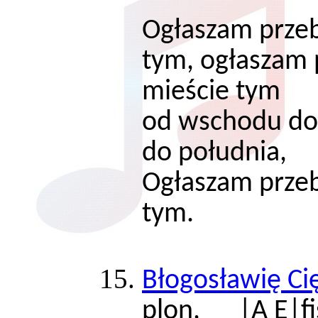
Ogłaszam prze
tym, ogłaszam
mieście tym
od wschodu do
do południa,
Ogłaszam prze
tym.
Błogosławię Ci
plon, |A E|fi