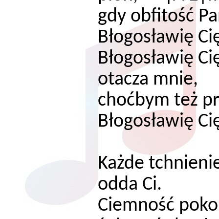
gdy obfitość Pa
Błogosławię Ci
Błogosławię Ci
otacza mnie,
choćbym też pr
Błogosławię Ci
Każde tchnienie
odda Ci.
Ciemność pokon