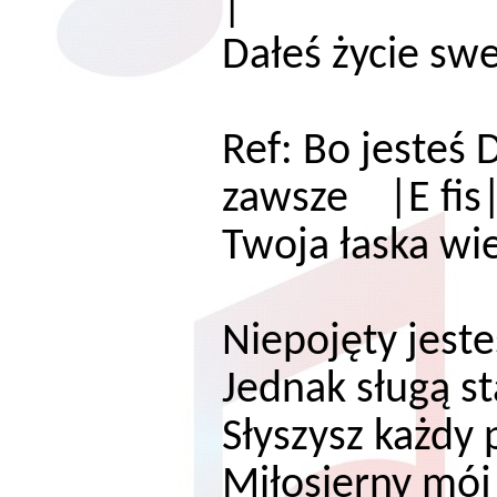
|
Dałeś życi
Ref: Bo jesteś 
zawsze |E fis|
Twoja łaska w
Niepojęty jeste
Jednak sługą st
Słyszysz każdy p
Miłosierny mój