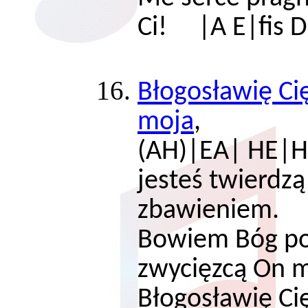
Ci! |A E|fis D
Błogosławię Cię
moja
, 
(AH)|EA| HE|Hg
jesteś twierdz
zbawieniem.
Bowiem Bóg po 
zwycięzcą On m
Błogosławię Ci