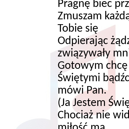
Pragnę biec p
Zmuszam każdą
Tobie się
Odpierając żądz
związywały mn
Gotowym chcę b
Świętymi bądźc
mówi Pan.
(Ja Jestem Świę
Chociaż nie wid
miłość mą