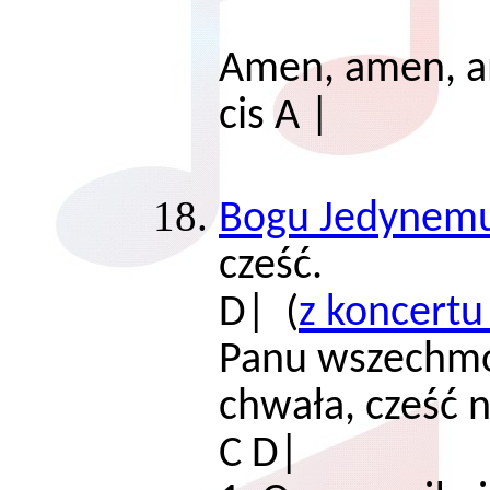
Amen, amen,
cis A |
Bogu Jedynem
cześć
D| (
z koncertu
Panu wszechm
chwała, cześć
C D|