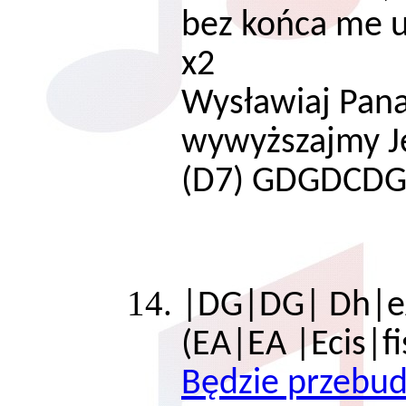
bez końca me us
x2
Wysławiaj Pana
wywyższajmy J
(D7) GDGDCD
|DG|DG| Dh|
(EA|EA |Ecis|f
Będzie przebud