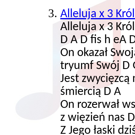
Alleluja x 3 Kró
Alleluja x 3 K
D A D fis h eA 
On okazał Swoj
tryumf Swój D 
Jest zwycięzcą 
śmiercią D A
On rozerwał wsz
z więzień nas 
Z Jego łaski dz