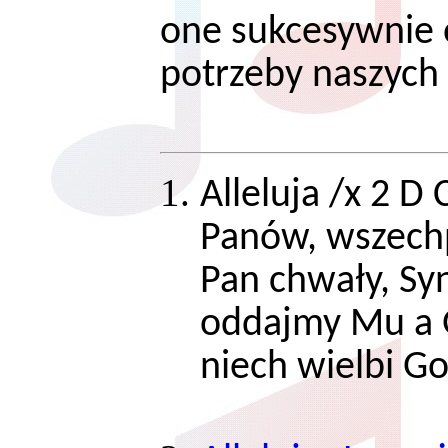
one sukcesywnie
potrzeby naszych
Alleluja /x 2 D
Panów, wszechp
Pan chwały, Syn
oddajmy Mu a G
niech wielbi Go