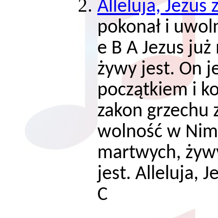
Alleluja, Jezus 
pokonał i uwol
e B A Jezus już
żywy jest. On j
początkiem i k
zakon grzechu 
wolność w Nim.
martwych, żywy
jest. Alleluja, 
C