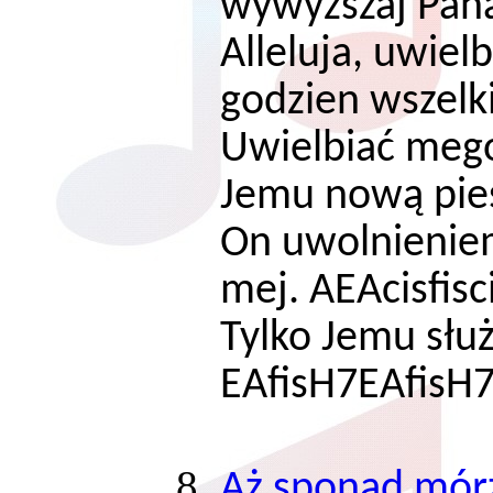
wywyższaj Pana
Alleluja, uwiel
godzien wszelki
Uwielbiać mego
Jemu nową pie
On uwolnienie
mej. AEAcisfisc
Tylko Jemu służ
EAfisH7EAfisH7 
Aż sponad mór