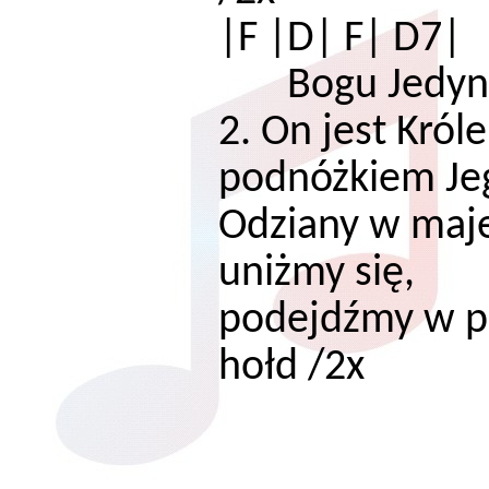
|F |D| F| D7|
Bogu Jedyne
2. On jest Król
podnóżkiem Jeg
Odziany w maje
uniżmy się,
podejdźmy w p
hołd /2x