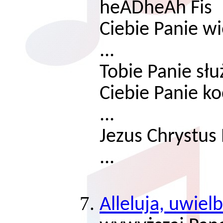
heADheAh Fis
Ciebie Panie wie
...
Tobie Panie służ
Ciebie Panie ko
...
Jezus Chrystus 
...
Alleluja, uwiel