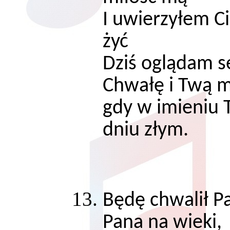
I uwierzyłem Ci
żyć
Dziś oglądam 
Chwałę i Twą 
gdy w imieniu
dniu złym.
Będę chwalił Pa
Pana na wieki,