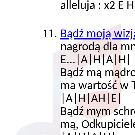
alleluja : x2 E H
Bądź moją wizj
nagrodą d
E...|A|H|A|H|
Bądź mą mądroś
ma wartość w
|A|H|AH|E|
Bądź mym schro
mą, Odkup