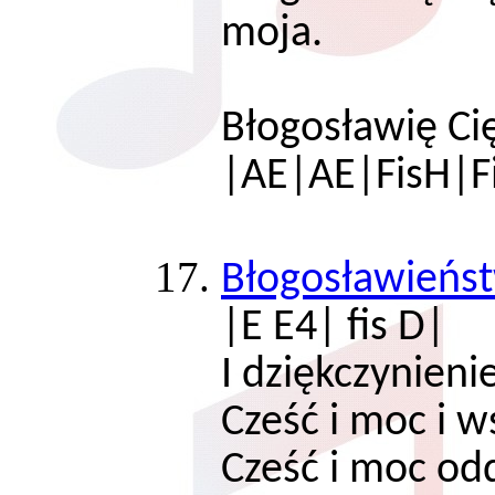
mo
Błogosławię C
|AE|AE|FisH|F
Błogosławieńst
|E E4| fis D|
I dziękczynien
Cześć i moc i w
Cześć i moc o